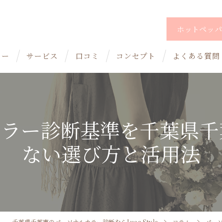
ホットペッパ
ュー
サービス
口コミ
コンセプト
よくある質問
代表あいさつ
カラー診断基準を千葉県千
ない選び方と活用法
千葉県千葉市のパーソナルカラー診断ならLuca Style
コラム
パー