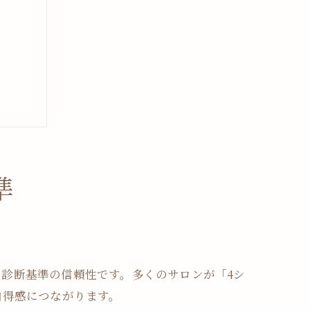
準
項目
法
診断基準の信頼性です。多くのサロンが「4シ
ント
納得感につながります。