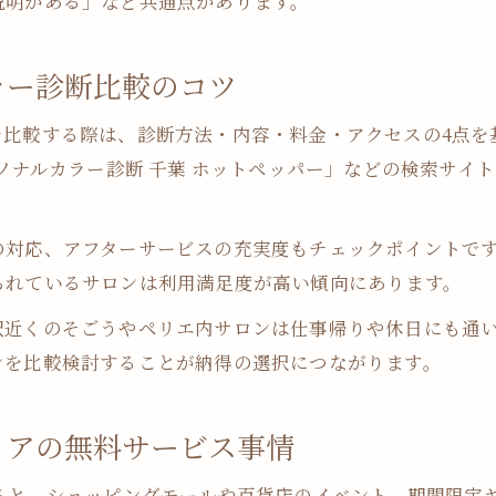
説明がある」など共通点があります。
パーソナルカラー診断結果を日常で活かす方法
千葉で受けたパーソナルカラー診断の実践活用例
ラー診断比較のコツ
診断後のファッションやメイク選びのポイント
を比較する際は、診断方法・内容・料金・アクセスの4点を
パーソナルカラー診断の結果を仕事服に活かすコツ
ーソナルカラー診断 千葉 ホットペッパー」などの検索サイ
パーソナルカラー診断千葉で得た知識の応用術
後悔しない診断選びのコツと満足度を得る秘訣
の対応、アフターサービスの充実度もチェックポイントで
パーソナルカラー診断で後悔しないための事前準備
られているサロンは利用満足度が高い傾向にあります。
千葉市で満足度の高いパーソナルカラー診断の選び方
駅近くのそごうやペリエ内サロンは仕事帰りや休日にも通
口コミから学ぶパーソナルカラー診断千葉の選定基準
ンを比較検討することが納得の選択につながります。
パーソナルカラー診断千葉で失敗しないコツを伝授
診断後のサポートが充実したパーソナルカラー診断の
リアの無料サービス事情
すると、ショッピングモールや百貨店のイベント、期間限定