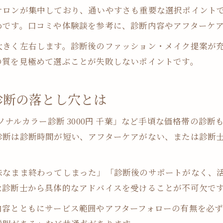
40代女性にも安心な千葉のパーソナルカラー活用術
サロンが集中しており、通いやすさも重要な選択ポイント
40代におすすめのパーソナルカラー診断活用法
めです。口コミや体験談を参考に、診断内容やアフターケ
パーソナルカラー診断で仕事服やメイクを選ぶコツ
大きく左右します。診断後のファッション・メイク提案が
千葉で人気のパーソナルカラー診断40代向けポイント
の質を見極めて選ぶことが失敗しないポイントです。
大人女性のためのパーソナルカラー診断活用術
パーソナルカラー診断で若々しさと品を手に入れる方
診断の落とし穴とは
安さと精度を見極めるパーソナルカラー診断の選び方
ソナルカラー診断 3000円 千葉」など手頃な価格帯の診
安いだけじゃないパーソナルカラー診断の選び方
診断は診断時間が短い、アフターケアがない、または診断
パーソナルカラー診断千葉で精度重視のポイント解説
診断料の違いと千葉市で選ぶべきパーソナルカラー診
昧なまま終わってしまった」「診断後のサポートがなく、
パーソナルカラー診断千葉でコスパ重視の選択方法
な診断士から具体的なアドバイスを受けることが不可欠で
無料診断と有料診断の違いを見極めるポイント
内容とともにサービス範囲やアフターフォローの有無を必
日常を彩る診断結果の上手な活かし方を解説