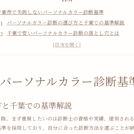
千葉市で失敗しないパーソナルカラー診断基準
パーソナルカラー診断の選び方と千葉での基準解説
千葉で安いパーソナルカラー診断の落とし穴とは
千葉市で人気のパーソナルカラー診断比較のコツ
パーソナルカラー診断千葉エリアの無料サービス事情
40代にも最適なパーソナルカラー診断の基準を知る
納得感を高めるパーソナルカラー診断のポイント
パーソナルカラー診断基
パーソナルカラー診断で納得感を得るためのチェック
千葉市のパーソナルカラー診断でよくある疑問と解決
方と千葉での基準解説
診断士選びで失敗しないパーソナルカラー診断のコツ
口コミで評判のパーソナルカラー診断 千葉市の選び方
る際、まず重視したいのは診断士の資格や実績、提供される
診断料と内容を見極めるパーソナルカラー診断のポイ
基準を採用しており、自分に合った診断方法を選ぶことが